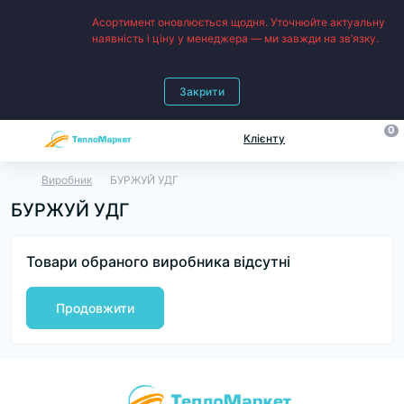
Асортимент оновлюється щодня. Уточнюйте актуальну
наявність і ціну у менеджера — ми завжди на зв’язку.
Закрити
0
Клієнту
Виробник
БУРЖУЙ УДГ
БУРЖУЙ УДГ
Товари обраного виробника відсутні
Продовжити