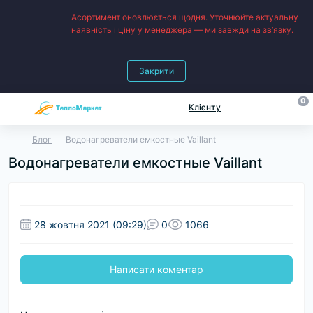
Асортимент оновлюється щодня. Уточнюйте актуальну
наявність і ціну у менеджера — ми завжди на зв’язку.
Закрити
0
Клієнту
Блог
Водонагреватели емкостные Vaillant
Водонагреватели емкостные Vaillant
28 жовтня 2021 (09:29)
0
1066
Написати коментар