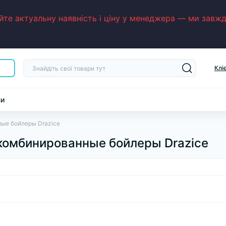
е актуальну наявність і ціну у менеджера — ми завжди
Клі
ни
ые бойлеры Drazice
комбинированные бойлеры Drazice