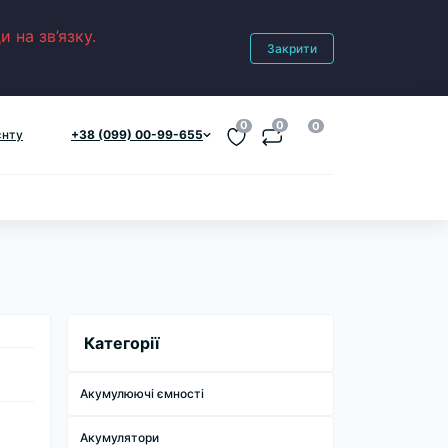
 на зв’язку.
Закрити
0
0
0
єнту
+38 (099) 00-99-655
Категорії
Акумулюючі ємності
Акумулятори