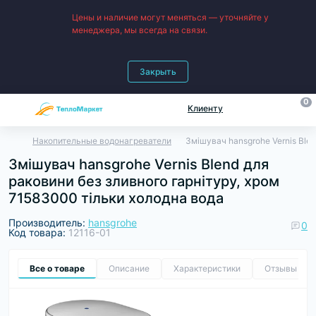
Цены и наличие могут меняться — уточняйте у
менеджера, мы всегда на связи.
Закрыть
0
Клиенту
Накопительные водонагреватели
Змішувач hansgrohe Vernis Ble
Змішувач hansgrohe Vernis Blend для
раковини без зливного гарнітуру, хром
71583000 тільки холодна вода
Производитель:
hansgrohe
0
Код товара:
12116-01
Все о товаре
Описание
Характеристики
Отзывы
0