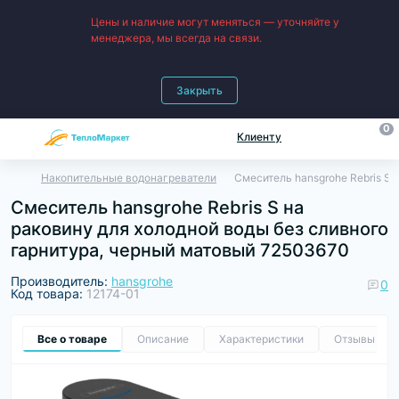
Цены и наличие могут меняться — уточняйте у
менеджера, мы всегда на связи.
Закрыть
0
Клиенту
Накопительные водонагреватели
Смеситель hansgrohe Rebris S 
Смеситель hansgrohe Rebris S на
раковину для холодной воды без сливного
гарнитура, черный матовый 72503670
Производитель:
hansgrohe
0
Код товара:
12174-01
Все о товаре
Описание
Характеристики
Отзывы
0