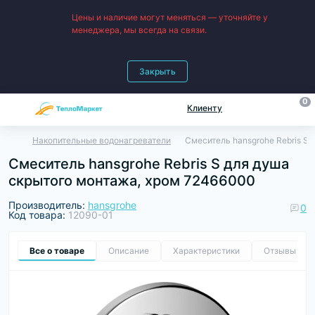
Цены и наличие могут меняться — уточняйте у
менеджера, мы всегда на связи.
Закрыть
0
Клиенту
Накопительные водонагреватели
Смеситель hansgrohe Rebris S
Смеситель hansgrohe Rebris S для душа
скрытого монтажа, хром 72466000
Производитель:
hansgrohe
0
Код товара:
12090-01
Все о товаре
Описание
Характеристики
Отзывы
0