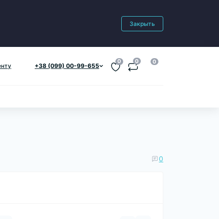
Закрыть
0
0
0
енту
+38 (099) 00-99-655
0