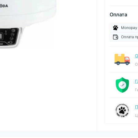
Оплата
Monopay
Оплата п
О
О
Г
Г
П
Ц