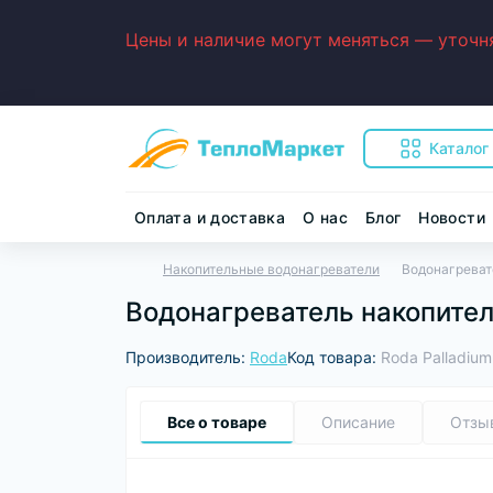
Цены и наличие могут меняться — уточня
Каталог
Оплата и доставка
О нас
Блог
Новости
Накопительные водонагреватели
Водонагреват
Водонагреватель накопител
Производитель:
Roda
Код товара:
Roda Palladium
Все о товаре
Описание
Отзы