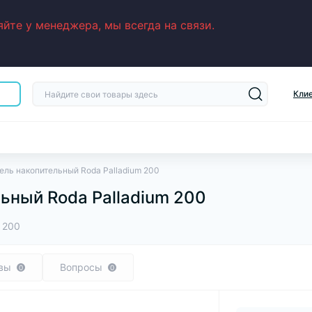
йте у менеджера, мы всегда на связи.
Кли
ель накопительный Roda Palladium 200
ьный Roda Palladium 200
 200
вы
Вопросы
0
0