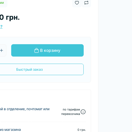
ии
0 грн.
е?
В корзину
Быстрый заказ
й в отделение, почтомат или
по тарифам
перевозчика
из магазина
0 грн.