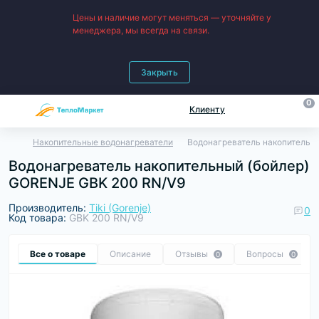
Цены и наличие могут меняться — уточняйте у
менеджера, мы всегда на связи.
Закрыть
0
Клиенту
Накопительные водонагреватели
Водонагреватель накопительн
Водонагреватель накопительный (бойлер)
GORENJE GBK 200 RN/V9
Производитель:
Tiki (Gorenje)
0
Код товара:
GBK 200 RN/V9
Все о товаре
Описание
Отзывы
Вопросы
0
0