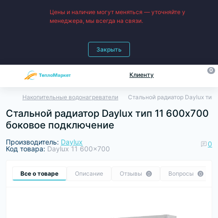
Цены и наличие могут меняться — уточняйте у
менеджера, мы всегда на связи.
Закрыть
0
Клиенту
Накопительные водонагреватели
Стальной радиатор Daylux тип
Стальной радиатор Daylux тип 11 600х700
боковое подключение
Производитель:
Daylux
0
Код товара:
Daylux 11 600x700
Все о товаре
Описание
Отзывы
Вопросы
0
0