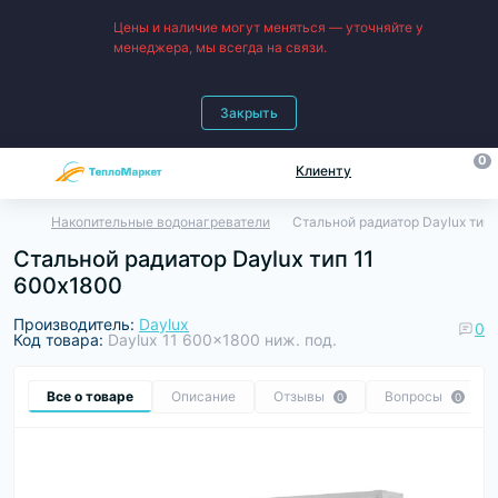
Цены и наличие могут меняться — уточняйте у
менеджера, мы всегда на связи.
Закрыть
0
Клиенту
Накопительные водонагреватели
Стальной радиатор Daylux тип 
Стальной радиатор Daylux тип 11
600х1800
Производитель:
Daylux
0
Код товара:
Daylux 11 600x1800 ниж. под.
Все о товаре
Описание
Отзывы
Вопросы
0
0