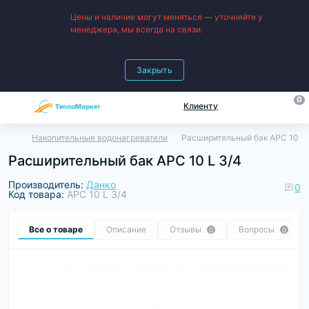
Цены и наличие могут меняться — уточняйте у
менеджера, мы всегда на связи.
Закрыть
0
Клиенту
Накопительные водонагреватели
Расширительный бак APC 10 L 
Расширительный бак APC 10 L 3/4
Производитель:
Данко
0
Код товара:
APC 10 L 3/4
Все о товаре
Описание
Отзывы
Вопросы
0
0