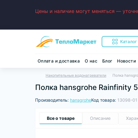
Цены и наличие могут меняться — уточня
Каталог
Оплата и доставка
О нас
Блог
Новости
Накопительные водонагреватели
Полка hansgro
Полка hansgrohe Rainfinity
Производитель:
hansgrohe
Код товара:
13098-01
Все о товаре
Описание
Хара