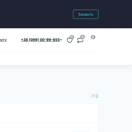
Закрыть
0
0
0
енту
+38 (099) 00-99-655
0