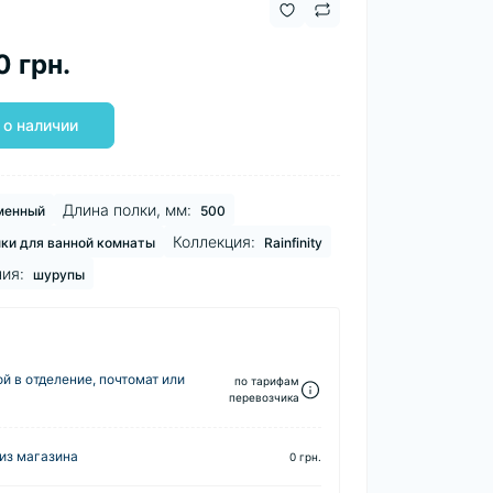
0 грн.
 о наличии
Длина полки, мм:
менный
500
Коллекция:
ки для ванной комнаты
Rainfinity
ия:
шурупы
й в отделение, почтомат или
по тарифам
перевозчика
из магазина
0 грн.