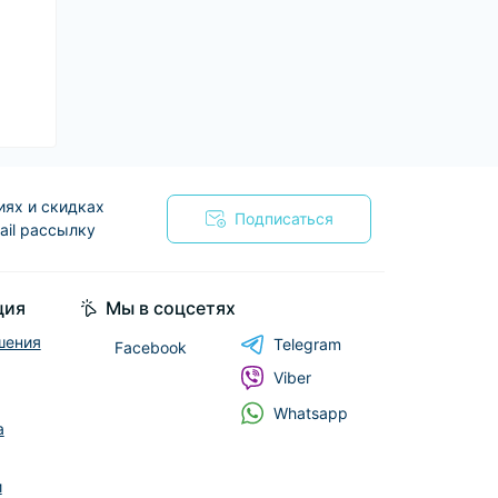
иях и скидках
Подписаться
ail рассылку
я
ция
Мы в соцсетях
шения
Telegram
Facebook
Viber
Whatsapp
а
и