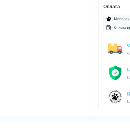
Оплата
Monopay
Оплата п
О
О
Г
Г
П
Ц