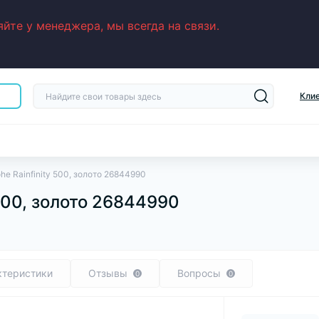
йте у менеджера, мы всегда на связи.
Кли
he Rainfinity 500, золото 26844990
 500, золото 26844990
ктеристики
Отзывы
Вопросы
0
0