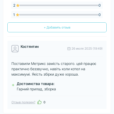
2
0
1
0
+ Добавить отзыв
Костянтин
26 июля 2025 (19:49)
Поставили Метрикс замість старого. цей працює
практично беззвучно, навіть коли котел на
максимумі. Якість збірки дуже хороша.
Достоинства товара:
+
Гарний прилад, зборка
Отзыв полезен?
0