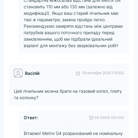
Стандартна міжосьова відстань для Metrix G4
становить 110 мм або 130 мм (залежно від
модифікації). Якщо ваш старий лічильник має
такі ж параметри, заміна пройде легко.
Рекомендуємо заміряти відстань між центрами
патрубків вашого поточного приладу перед
замовленням, щоб ми підібрали ідеальний
варіант для монтажу без зварювальних робіт
Васілій
19 октября 2025 (19:50)
Цей лічильник можна брати на газовий котел, плиту
та колонку?
Ответ:
00 0000 (00:00)
Вітаємо! Metrix G4 розрахований на номінальну