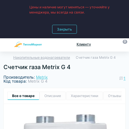
Цены и наличие могут меняться — уточняйте у
менеджера, мы всегда на связи.
Закрыть
0
Клиенту
Накопительные водонагреватели
Счетчик газа Metrix G 4
Счетчик газа Metrix G 4
Производитель:
Metrix
1
Код товара:
Metrix G 4
Все о товаре
Описание
Характеристики
Отзывы
1