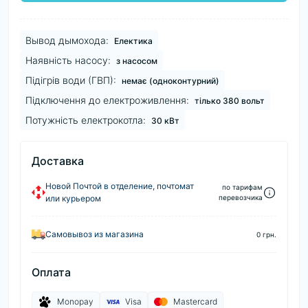
Вывод дымохода:
Електика
Наявність насосу:
з насосом
Підігрів води (ГВП):
немає (одноконтурний)
Підключення до електроживлення:
тілько 380 вольт
Потужність електрокотла:
30 кВт
Доставка
Новой Почтой в отделение, почтомат
по тарифам
или курьером
перевозчика
Самовывоз из магазина
0 грн.
Оплата
Monopay
Visa
Mastercard