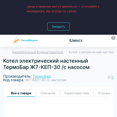
Цены и наличие могут меняться — уточняйте у
менеджера, мы всегда на связи.
Закрыть
0
Клиенту
Накопительные водонагреватели
Котел электрический настенн
Котел электрический настенный
ТермоБар Ж7-КЕП-30 /с насосом
Производитель:
ТермоБар
0
Код товара:
Ж7-КЕП-30 /с насосом
Все о товаре
Описание
Характеристики
Отзывы
0