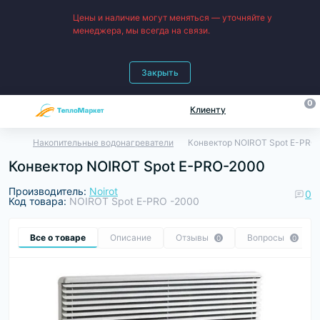
Цены и наличие могут меняться — уточняйте у
менеджера, мы всегда на связи.
Закрыть
0
Клиенту
Накопительные водонагреватели
Конвектор NOIROT Spot E-PRO
Конвектор NOIROT Spot E-PRO-2000
Производитель:
Noirot
0
Код товара:
NOIROT Spot E-PRO -2000
Все о товаре
Описание
Отзывы
Вопросы
0
0