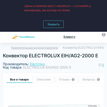
Цены и наличие могут меняться — уточняйте у
менеджера, мы всегда на связи.
Закрыть
0
Клиенту
Накопительные водонагреватели
Конвектор ELECTROLUX EIH/A
Конвектор ELECTROLUX EIH/AG2-2000 E
Производитель:
Electrolux
0
Код товара:
ELECTROLUX EIH/AG2-2000 E
Все о товаре
Описание
Отзывы
Вопросы
0
0