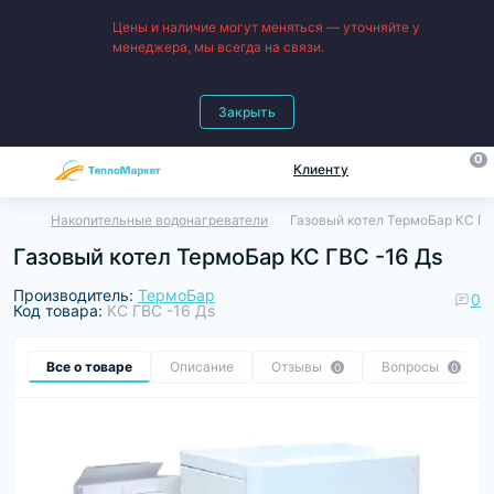
Цены и наличие могут меняться — уточняйте у
менеджера, мы всегда на связи.
Закрыть
0
Клиенту
Накопительные водонагреватели
Газовый котел ТермоБар КС ГВ
Газовый котел ТермоБар КС ГВС -16 Дs
Производитель:
ТермоБар
0
Код товара:
КС ГВС -16 Дs
Все о товаре
Описание
Отзывы
Вопросы
0
0