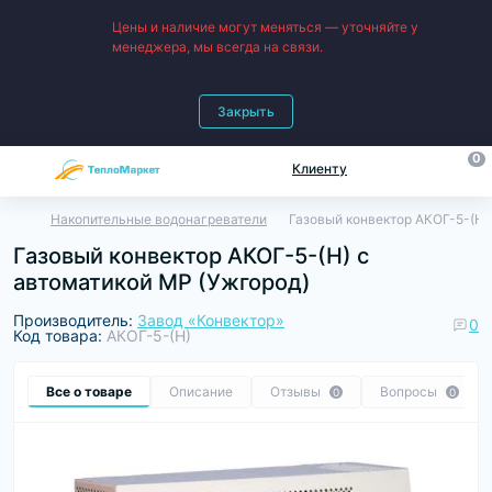
Цены и наличие могут меняться — уточняйте у
менеджера, мы всегда на связи.
Закрыть
0
Клиенту
Накопительные водонагреватели
Газовый конвектор АКОГ-5-(Н)
Газовый конвектор АКОГ-5-(Н) с
автоматикой МР (Ужгород)
Производитель:
Завод «Конвектор»
0
Код товара:
АКОГ-5-(Н)
Все о товаре
Описание
Отзывы
Вопросы
0
0