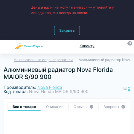
Цены и наличие могут меняться — уточняйте у
менеджера, мы всегда на связи.
Закрыть
0
Клиенту
Накопительные водонагреватели
Алюминиевый радиатор Nova Fl
Алюминиевый радиатор Nova Florida
MAIOR S/90 900
Производитель:
Nova Florida
0
Код товара:
Nova Florida MAIOR S/90 900
Все о товаре
Описание
Отзывы
Вопросы
0
0