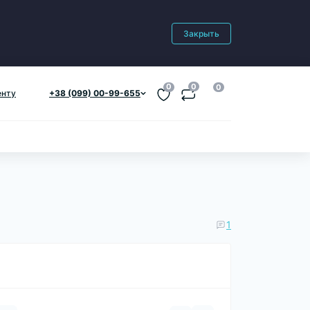
Закрыть
0
0
0
енту
+38 (099) 00-99-655
1