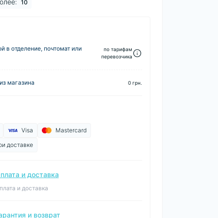
более:
10
й в отделение, почтомат или
по тарифам
перевозчика
из магазина
0 грн.
Visa
Mastercard
ри доставке
плата и доставка
плата и доставка
арантия и возврат