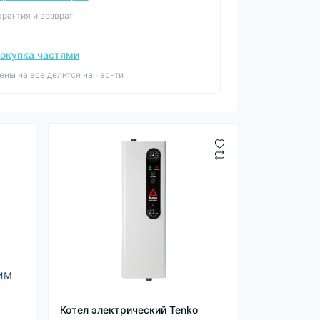
арантия и возврат
окупка частями
ены на все делится на час-ти
им
Котел электрический Tenko