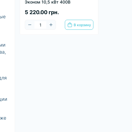
Эконом 10,5 кВт 400В
5 220.00 грн.
ные
В корзину
ыми
ва,
для
ции
кже