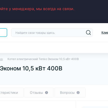
йте у менеджера, мы всегда на связи.
Кли
ko
Котел электрический Tenko Эконом 10,5 кВт 400В
 Эконом 10,5 кВт 400В
ктеристики
Отзывы
Вопросы
1
0