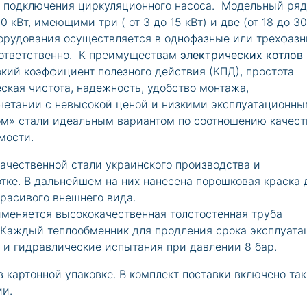
я подключения циркуляционного насоса. Модельный ряд
0 кВт, имеющими три ( от 3 до 15 кВт) и две (от 18 до 30
борудования осуществляется в однофазные или трехфаз
оответственно. К преимуществам
электрических котлов
окий коэффициент полезного действия (КПД), простота
ская чистота, надежность, удобство монтажа,
очетании с невысокой ценой и низкими эксплуатационн
ом» стали идеальным вариантом по соотношению качест
мости.
ачественной стали украинского производства и
тке. В дальнейшем на них нанесена порошковая краска 
красивого внешнего вида.
меняется высококачественная толстостенная труба
 Каждый теплообменник для продления срока эксплуата
 и гидравлические испытания при давлении 8 бар.
 картонной упаковке. В комплект поставки включено та
ии.