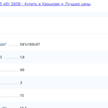
5 кВт 380В - Купить в Харькове ➢ Лучшие цены
хШхГ
581х189х97
м3
1,8
99
3
10