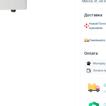
Масса, кг, не 
Доставка
Новой Почто
курьером
Самовывоз 
Оплата
Monopay
Оплата п
О
О
Г