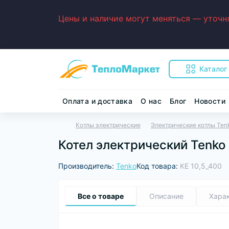
Цены и наличие могут меняться — уточня
Каталог
Оплата и доставка
О нас
Блог
Новости
Котлы электрические
Электрические котлы Ten
Котел электрический Tenko
Производитель:
Tenko
Код товара:
КЕ 10,5_400
Все о товаре
Описание
Хара