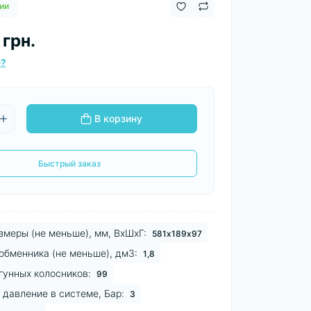
ии
 грн.
е?
В корзину
Быстрый заказ
змеры (не меньше), мм, ВхШхГ:
581х189х97
обменника (не меньше), дм3:
1,8
гунных колосников:
99
давление в системе, Бар:
3